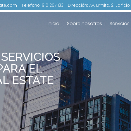
ate.com -
Teléfono:
910 267 133 -
Dirección:
Av. Ermita, 2. Edific
Inicio
Sobre nosotros
Servicios
 SERVICIOS
PARA EL
L ESTATE