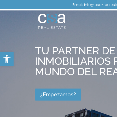
Skip
Email:
info@csa-realest
to
content
TU PARTNER DE
Abrir barra de herramientas
INMOBILIARIOS 
MUNDO DEL REA
¿Empezamos?